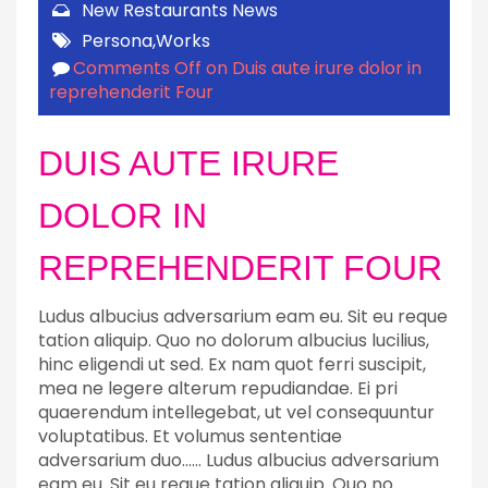
New Restaurants
News
Persona
,
Works
Comments Off
on Duis aute irure dolor in
reprehenderit Four
DUIS AUTE IRURE
DOLOR IN
REPREHENDERIT FOUR
Ludus albucius adversarium eam eu. Sit eu reque
tation aliquip. Quo no dolorum albucius lucilius,
hinc eligendi ut sed. Ex nam quot ferri suscipit,
mea ne legere alterum repudiandae. Ei pri
quaerendum intellegebat, ut vel consequuntur
voluptatibus. Et volumus sententiae
adversarium duo…… Ludus albucius adversarium
eam eu. Sit eu reque tation aliquip. Quo no