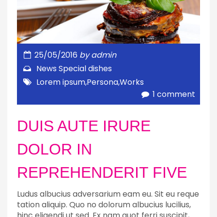
25/05/2016
by
admin
News
Special dishes
Lorem ipsum
,
Persona
,
Works
1 comment
DUIS AUTE IRURE
DOLOR IN
REPREHENDERIT FIVE
Ludus albucius adversarium eam eu. Sit eu reque
tation aliquip. Quo no dolorum albucius lucilius,
hinc eligendi ut sed. Ex nam quot ferri suscipit,