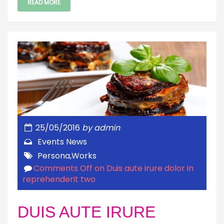
READ MORE
25/05/2016
by
admin
Events
News
Persona
,
Works
Comments Off
on Duis aute irure dolor in
reprehenderit two
DUIS AUTE IRURE