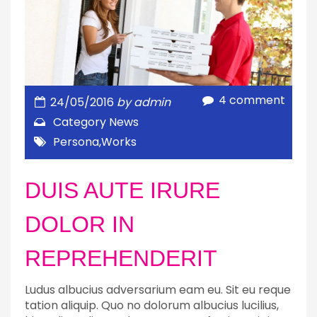
4 comment
24/05/2016
by
admin
Category
News
Persona
,
Works
DUIS AUTE IRURE
DOLOR IN
REPREHENDERIT
Ludus albucius adversarium eam eu. Sit eu reque
tation aliquip. Quo no dolorum albucius lucilius,