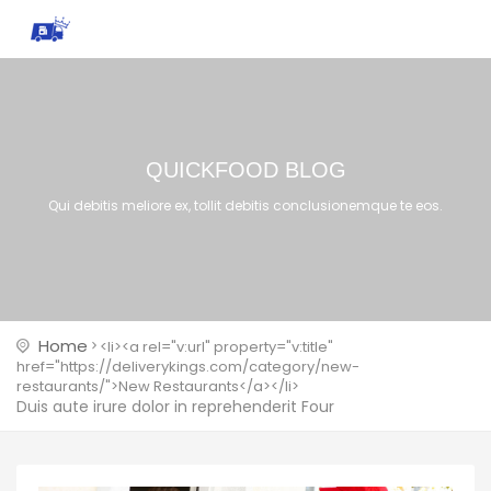
QUICKFOOD BLOG
Qui debitis meliore ex, tollit debitis conclusionemque te eos.
Home
<li><a rel="v:url" property="v:title"
href="https://deliverykings.com/category/new-
restaurants/">New Restaurants</a></li>
Duis aute irure dolor in reprehenderit Four